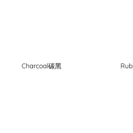
Charcoal碳黑
Ru