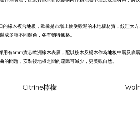
供歐洲進口的橡木複合地板，歐橡是市場上較受歡迎的木地板材質，紋理大
製成多種不同顏色，各有獨特風格。
地板，採用有6mm實芯歐洲橡木表層，配以桉木及楊木作為地板中層及
曲的問題，安裝後地板之間的疏隙可減少，更美觀自然。
Citrine檸檬
Wal