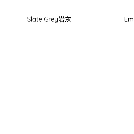
Slate Grey岩灰
Em