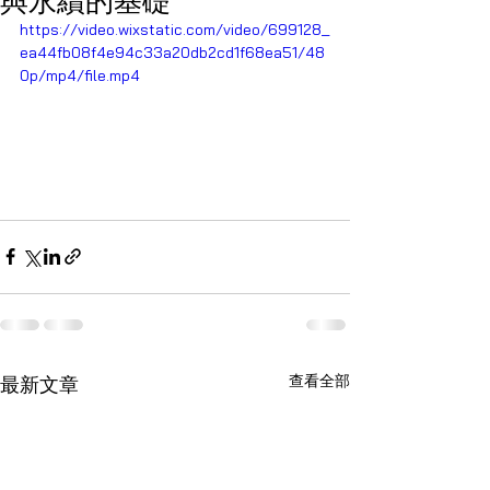
https://video.wixstatic.com/video/699128_
ea44fb08f4e94c33a20db2cd1f68ea51/48
0p/mp4/file.mp4
查看全部
最新文章