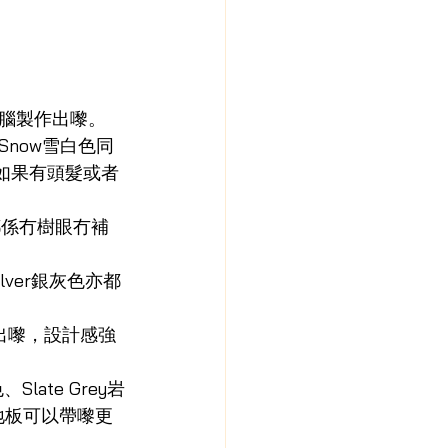
腦製作出嚟。
now雪白色同
如果有頭髮或者
樣都係冇樹眼冇補
lver銀灰色亦都
出嚟，設計感強
late Grey岩
色嘅地板可以帶嚟更