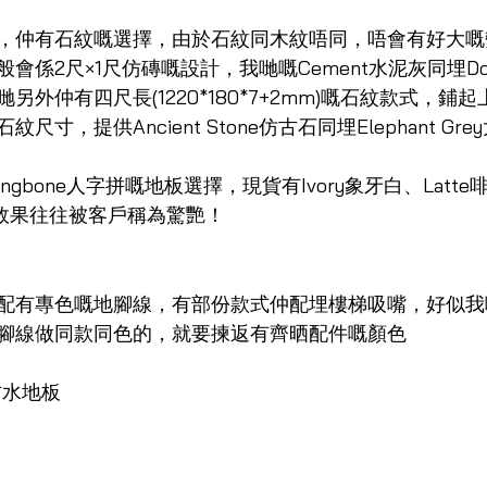
，仲有石紋嘅選擇，由於石紋同木紋唔同，唔會有好大嘅
係2尺×1尺仿磚嘅設計，我哋嘅Cement水泥灰同埋Dolph
另外仲有四尺長(1220*180*7+2mm)嘅石紋款式，鋪
寸，提供Ancient Stone仿古石同埋Elephant Gr
ngbone人字拼嘅地板選擇，現貨有Ivory象牙白、Latte啡白
嘅效果往往被客戶稱為驚艷！
配有專色嘅地腳線，有部份款式仲配埋樓梯吸嘴，好似我
腳線做同款同色的，就要揀返有齊晒配件嘅顏色
防水地板