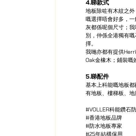
4.睇款式
地板除咗有木紋之外
嘅選擇唔會好多，一般會
灰都係呢個尺寸；我哋
別，仲係全港獨有嘅石紋尺
擇。
我哋亦都有提供Herri
Oak金橡木；鋪裝
5.睇配件
基本上科能嘅地板都
有地板、樓梯板、地
#VOLLER科能鑽石
#香港地板品牌
#防水地板專家
#25年結構保用