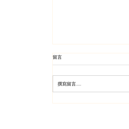
留言
撰寫留言......
家居常見的地板發黑原因
（一）