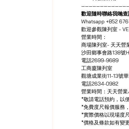
————————————
歡迎隨時聯絡我哋查
Whatsapp +852 676
歡迎參觀陳列室 - VE
營業時間：
商場陳列室- 天天營
沙田鄉事會路138號Ho
電話2699-9689
工商廈陳列室
觀塘成業街11-13號
電話2634-0982
營業時間：天天營業/
*敬請電話預約，以
*免費度尺報價服務
*實際價格以現場度
*價格及條款如有變