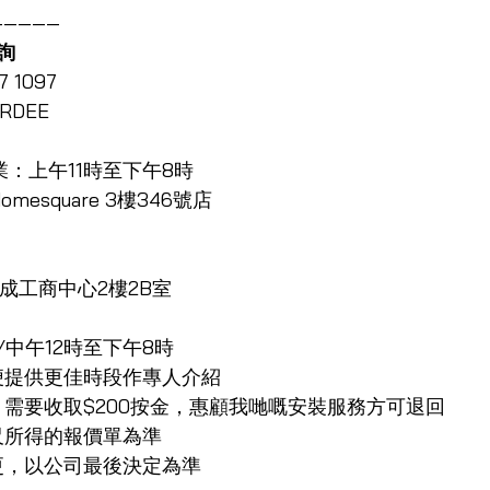
—————
詢
7 1097
RDEE
業：上午11時至下午8時
mesquare 3樓346號店
華成工商中心2樓2B室
中午12時至下午8時
便提供更佳時段作專人介紹
，需要收取$200按金，惠顧我哋嘅安裝服務方可退回
尺所得的報價單為準
更，以公司最後決定為準