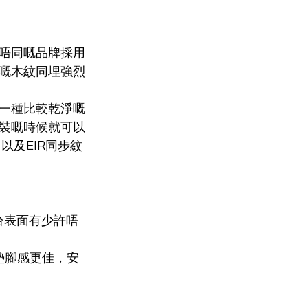
唔同嘅品牌採用
嘅木紋同埋強烈
一種比較乾淨嘅
裝嘅時候就可以
，以及EIR同步紋
台表面有少許唔
墊腳感更佳，安