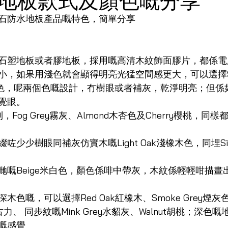
石防水地板產品嘅特色，簡單分享
石塑地板或者膠地板，採用嘅高清木紋飾面膠片，都係電
小，如果用淺色就會顯得明亮光猛空間感更大，可以選擇S
楓木色，呢兩個色嘅設計，冇樹眼或者補灰，乾淨明亮；但係
覺眼。
，Fog Grey霧灰、Almond木杏色及Cherry櫻桃，同
少少樹眼同補灰仿實木嘅Light Oak淺橡木色，同埋Si
哋嘅Beige米白色，顏色係啡中帶灰，木紋係輕輕咁描畫
嘅，可以選擇Red Oak紅橡木、Smoke Grey煙灰色、S
朱古力、 同步紋嘅Mink Grey水貂灰、Walnut胡桃；深
嘅感覺