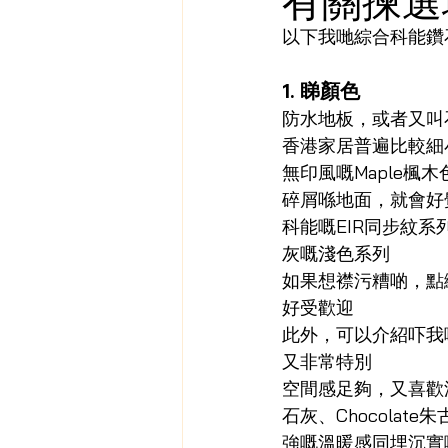
以下我哋綜合科能鑽
1. 睇顏色
防水地板，或者又叫
香港家居普遍比較細
無印風嘅Maple
碎屑喺地面，就會好
科能嘅EIR同步紋系列
灰嘅淺色系列
如果想襟污糟啲，點綴咗
好受歡迎
此外，可以介紹吓我
又非常特別
空間感足夠，又喜歡深木色
石灰、Chocolate
強嘅溫暖感同埋沉實