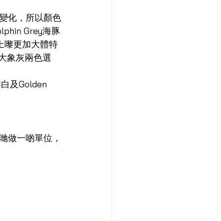
變化，所以顏色
in Grey海豚
起上嚟更加大體特
ey大象灰兩色選
及Golden 
哋做一啲單位，