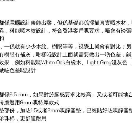
都係電腦設計修飾出嚟，但係基礎都係掃描真實嘅木材，
異，科能嘅木紋設計，符合香港客戶嘅要求，唔會有誇張
和
，一係就有少少木紋、樹眼等等，視覺上就會有對比；另
冇樹眼冇補灰，咁樣喺設計上面就需要做出一啲色差，鋪
，例如科能嘅White Oak白橡木、Light Grey淺灰色
做咗色差嘅設計
都係6.5 mm，如果對於腳感要求比較高，又或者可能地
考慮選用9mm嘅特厚款式
墊部份，加咗1.5或者2mm嘅靜音墊，已經貼好咗嘅靜音
珍珠棉，更舒適耐用