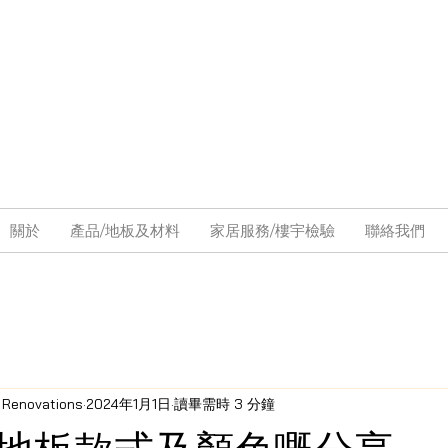
關於
產品/地板及材料
家居服務/樓宇檢驗
聯絡我們
& Renovations
2024年1月1日
讀畢需時 3 分鐘
地板款式及顏色嘅分享