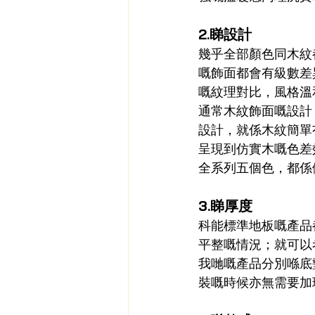
2.睇設計
幾乎全部顏色同木紋
嘅飾面都會有級數差
嘅紋理對比，風格溫
通常木紋飾面嘅設計
設計，就係木紋簡單
呈現到仿實木嘅色差效果
全系列五個色，都係
3.睇厚度
科能標準地板嘅產品
平整嘅情況；就可以
我哋嘅產品分別喺底
裝嘅時候亦無需要加